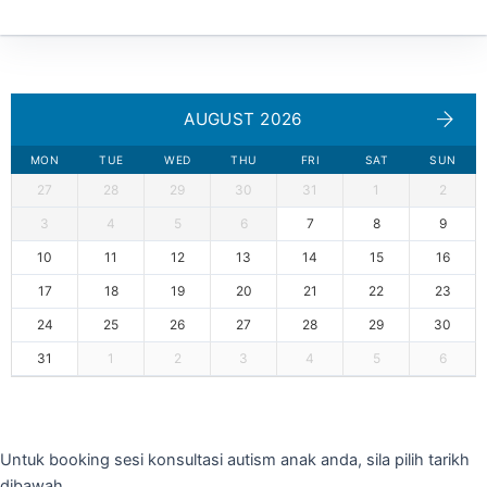
AUGUST 2026
MON
TUE
WED
THU
FRI
SAT
SUN
27
28
29
30
31
1
2
3
4
5
6
7
8
9
10
11
12
13
14
15
16
17
18
19
20
21
22
23
24
25
26
27
28
29
30
31
1
2
3
4
5
6
Untuk booking sesi konsultasi autism anak anda, sila pilih tarikh
dibawah.